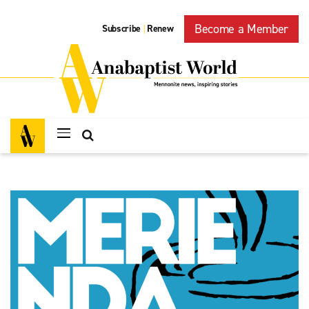
Become a Member
Subscribe
Renew
|