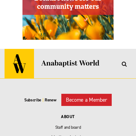
Become a Member
Subscribe
|
Renew
ABOUT
Staff and board