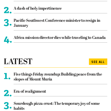
2.
A dash of holy impertinence
3.
Pacific Southwest Conference minister to resign in
January
4.
Africa mission director dies while traveling to Canada
LATEST
SEE ALL
1.
Five things Friday roundup: Building peace from the
slopes of Mount Muria
2.
Era of realignment
3.
Sourdough pizza crust: The temporary joy of some
habits