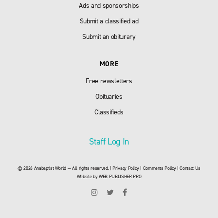
Ads and sponsorships
Submit a classified ad
Submit an obiturary
MORE
Free newsletters
Obituaries
Classifieds
Staff Log In
© 2026 Anabaptist World — All rights reserved. |
Privacy Policy
|
Comments Policy
|
Contact Us
Website by
WEB PUBLISHER PRO