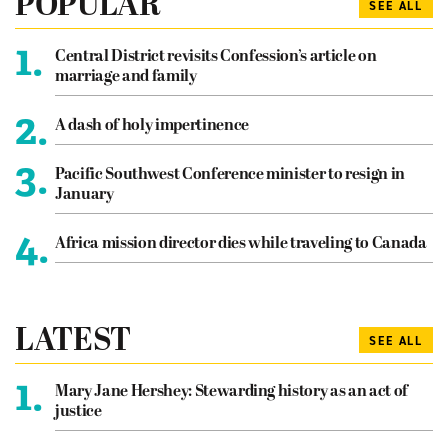
POPULAR
SEE ALL
1.
Central District revisits Confession’s article on
marriage and family
2.
A dash of holy impertinence
3.
Pacific Southwest Conference minister to resign in
January
4.
Africa mission director dies while traveling to Canada
LATEST
SEE ALL
1.
Mary Jane Hershey: Stewarding history as an act of
justice