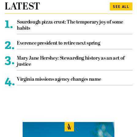
LATEST
SEE ALL
1.
Sourdough pizza crust: The temporary joy of some
habits
2.
Everence president to retire next spring
3.
Mary Jane Hershey: Stewarding history as an act of
justice
4.
Virginia missions agency changes name