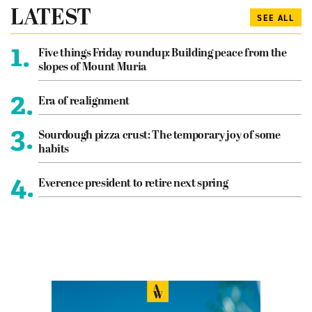
LATEST
SEE ALL
1.
Five things Friday roundup: Building peace from the
slopes of Mount Muria
2.
Era of realignment
3.
Sourdough pizza crust: The temporary joy of some
habits
4.
Everence president to retire next spring