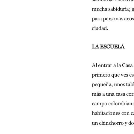
mucha sabiduría; g
para personas acost
ciudad.
LA ESCUELA
Al entrar a la Cas
primero que ves es 
pequeña, unos table
más a una casa corr
campo colombiano y
habitaciones con c
un chinchorro y dos