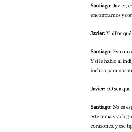
Santiago:
Javier, 
encontrarnos y co
Javier:
Y, ¿Por qué
Santiago:
Esto no 
Y si le hablo al i
incluso para nosotr
Javier:
¿O sea que 
Santiago:
No es es
este tema y yo log
corazones, y ese t