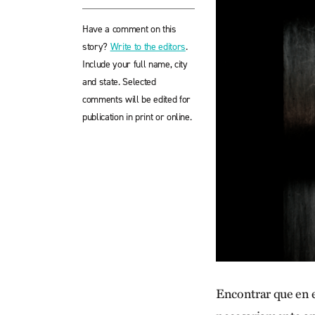
Have a comment on this
story?
Write to the editors
.
Include your full name, city
and state. Selected
comments will be edited for
publication in print or online.
Encontrar que en e