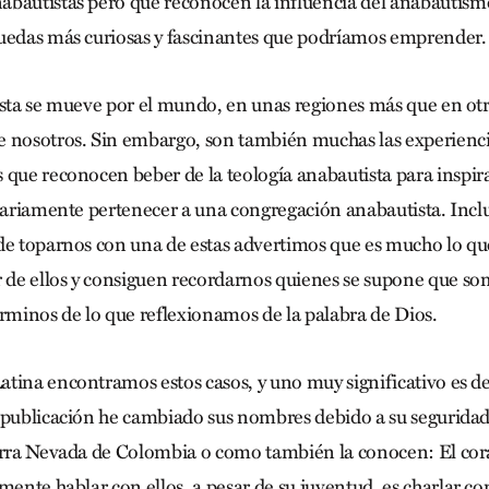
bautistas pero que reconocen la influencia del anabautism
uedas más curiosas y fascinantes que podríamos emprender.
sta se mueve por el mundo, en unas regiones más que en otras
 nosotros. Sin embargo, son también muchas las experienci
 que reconocen beber de la teología anabautista para inspir
esariamente pertenecer a una congregación anabautista. Incl
de toparnos con una de estas advertimos que es mucho lo qu
de ellos y consiguen recordarnos quienes se supone que so
érminos de lo que reflexionamos de la palabra de Dios.
tina encontramos estos casos, y uno muy significativo es de
 publicación he cambiado sus nombres debido a su seguridad)
erra Nevada de Colombia o como también la conocen: El cor
mente hablar con ellos, a pesar de su juventud, es charlar c