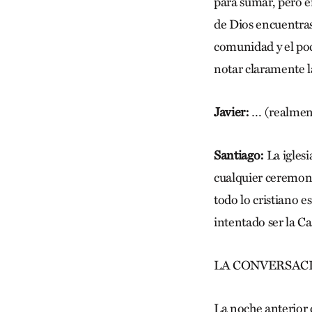
para sumar, pero 
de Dios encuentras
comunidad y el poco
notar claramente la
Javier:
… (realmente
Santiago:
La iglesi
cualquier ceremoni
todo lo cristiano 
intentado ser la C
LA CONVERSAC
La noche anterior 