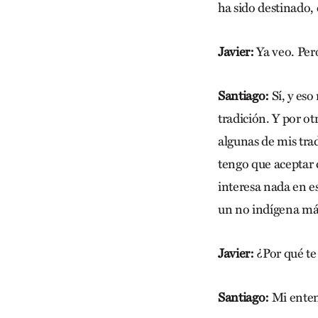
ha sido destinado,
Javier:
Ya veo. Pero
Santiago:
Sí, y es
tradición. Y por o
algunas de mis trad
tengo que aceptar c
interesa nada en e
un no indígena má
Javier:
¿Por qué te 
Santiago:
Mi entend