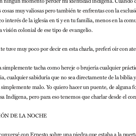
en ningún momento perder mi identidad indígena. Cuando c
 cosas muy valiosas pero también te enfrentas con la exclusi
 interés de la iglesia en ti y en tu familia, menos en la co
 visión colonial de ese tipo de evangelio.
 tuve muy poco por decir en esta charla, preferí oír con at
a simplemente tacha como hereje o brujería cualquier prácti
a, cualquier sabiduría que no sea directamente de la biblia y
es simplemente malo. Yo quiero hacer un puente, de alguna f
asa Indígena, pero para eso tenemos que charlar desde el co
IÓN DE LA NOCHE
conversé con Ernesto sobre una piedra que estaba a la puerta