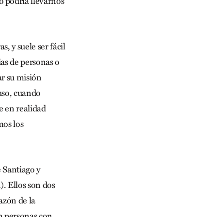
o podría llevarnos
, y suele ser fácil
as de personas o
ar su misión
uso, cuando
e en realidad
mos los
 Santiago y
. Ellos son dos
azón de la
on personas con