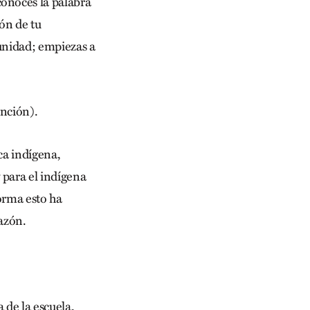
onoces la palabra
ón de tu
munidad; empiezas a
ención).
ca indígena,
 para el indígena
orma esto ha
razón.
 de la escuela.