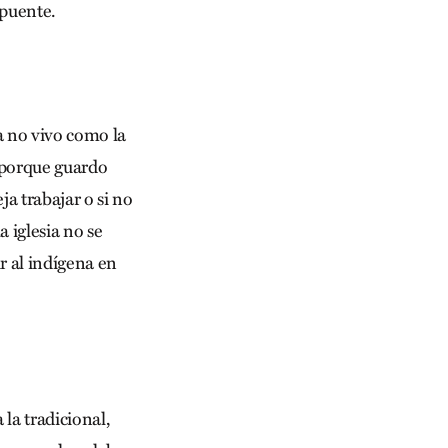
 puente.
 no vivo como la
o porque guardo
ja trabajar o si no
a iglesia no se
r al indígena en
la tradicional,