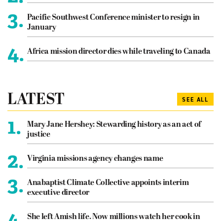
3.
Pacific Southwest Conference minister to resign in
January
4.
Africa mission director dies while traveling to Canada
LATEST
SEE ALL
1.
Mary Jane Hershey: Stewarding history as an act of
justice
2.
Virginia missions agency changes name
3.
Anabaptist Climate Collective appoints interim
executive director
4.
She left Amish life. Now millions watch her cook in