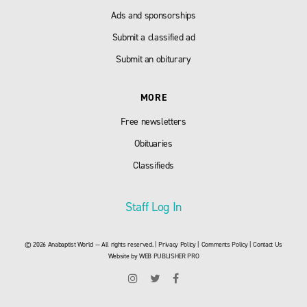
Ads and sponsorships
Submit a classified ad
Submit an obiturary
MORE
Free newsletters
Obituaries
Classifieds
Staff Log In
© 2026 Anabaptist World — All rights reserved. |
Privacy Policy
|
Comments Policy
|
Contact Us
Website by
WEB PUBLISHER PRO