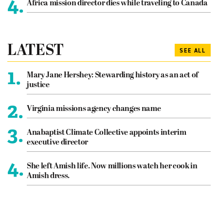
4.
Africa mission director dies while traveling to Canada
LATEST
SEE ALL
1.
Mary Jane Hershey: Stewarding history as an act of
justice
2.
Virginia missions agency changes name
3.
Anabaptist Climate Collective appoints interim
executive director
4.
She left Amish life. Now millions watch her cook in
Amish dress.