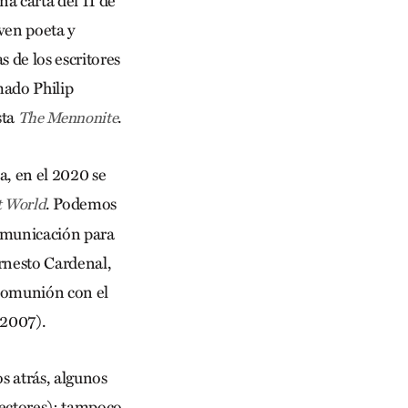
a carta del 11 de
oven poeta y
 de los escritores
mado Philip
sta
.
The Mennonite
a, en el 2020 se
. Podemos
t World
omunicación para
Ernesto Cardenal,
 comunión con el
(2007).
s atrás, algunos
lectores); tampoco