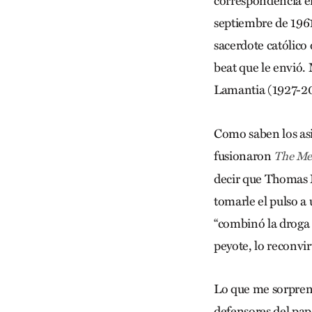
correspondencia e
septiembre de 1961.
sacerdote católico
beat que le envió.
Lamantia (1927-200
Como saben los asid
fusionaron
The Me
decir que Thomas 
tomarle el pulso a 
“combinó la droga 
peyote, lo reconvir
Lo que me sorprend
defensores del pap