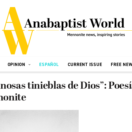
OPINION
ESPAÑOL
CURRENT ISSUE
FREE NE
nosas tinieblas de Dios”: Poesí
nonite