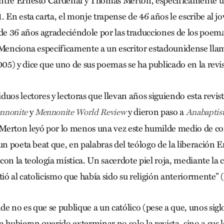
ntre Ernesto Cardenal y Thomas Merton, específicamente un
 En esta carta, el monje trapense de 46 años le escribe al j
 de 36 años agradeciéndole por las traducciones de los poemas
 Menciona específicamente a un escritor estadounidense lla
5) y dice que uno de sus poemas se ha publicado en la revi
uos lectores y lectoras que llevan años siguiendo esta revist
y
y dieron paso a
nnonite
Mennonite World Review
Anabaptis
Merton leyó por lo menos una vez este humilde medio de c
un poeta beat que, en palabras del teólogo de la liberación 
con la teología mística. Un sacerdote piel roja, mediante la
tió al catolicismo que había sido su religión anteriormente” 
e no es que se publique a un católico (pese a que, unos siglo
a hubieran querido exterminar no solo la revista, sino a sus 