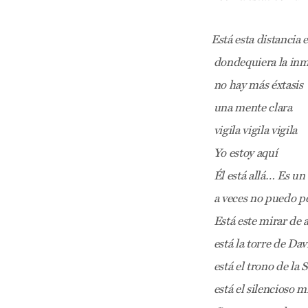
Está esta distancia 
dondequiera la inma
no hay más éxtasis
una mente clara
vigila vigila vigila
Yo estoy aquí
Él está allá… Es u
a veces no puedo pen
Está este mirar de
está la torre de Dav
está el trono de la 
está el silencioso 