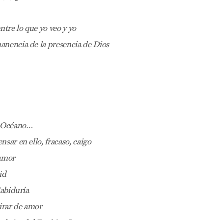
entre lo que yo veo y yo
nencia de la presencia de Dios
n Océano…
sar en ello, fracaso, caigo
 amor
id
Sabiduría
mirar de amor