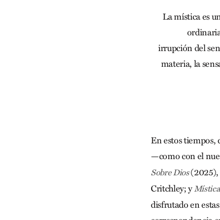
La mística es u
ordinari
irrupción del sen
materia, la sens
En estos tiempos, d
—como con el nue
(2025),
Sobre Dios
Critchley; y
Mística
disfrutado en esta