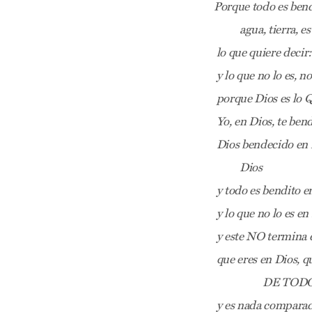
Porque todo es ben
agua, tierra, estr
lo que quiere decir
y lo que no lo es, no
porque Dios es lo
Yo, en Dios, te ben
Dios bendecido en 
Dios
y todo es bendito e
y lo que no lo es e
y este NO termina 
que eres en Dios, q
DE TODO LO
y es nada compara