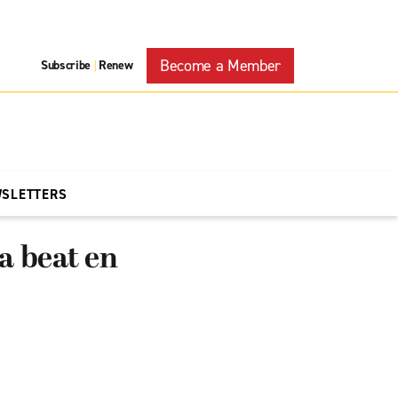
Become a Member
Subscribe
Renew
|
WSLETTERS
a beat en