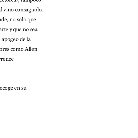
al vino consagrado.
nde, no solo que
arte y que no sea
o apogeo de la
itores como Allen
wrence
recoge en su