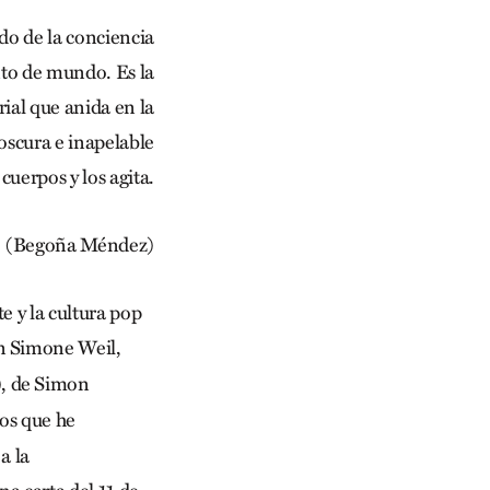
do de la conciencia
nto de mundo. Es la
rial que anida en la
 oscura e inapelable
cuerpos y los agita.
(Begoña Méndez)
e y la cultura pop
en Simone Weil,
, de Simon
os que he
a la