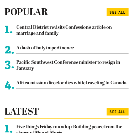
POPULAR
SEE ALL
1.
Central District revisits Confession’s article on
marriage and family
2.
A dash of holy impertinence
3.
Pacific Southwest Conference minister to resign in
January
4.
Africa mission director dies while traveling to Canada
LATEST
SEE ALL
1.
Five things Friday roundup: Building peace from the
slopes of Mount Muria