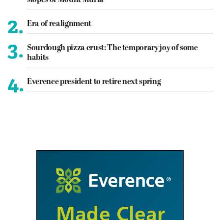
2.
Era of realignment
3.
Sourdough pizza crust: The temporary joy of some
habits
4.
Everence president to retire next spring