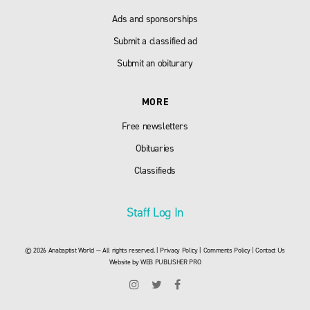
Ads and sponsorships
Submit a classified ad
Submit an obiturary
MORE
Free newsletters
Obituaries
Classifieds
Staff Log In
© 2026 Anabaptist World — All rights reserved. |
Privacy Policy
|
Comments Policy
|
Contact Us
Website by
WEB PUBLISHER PRO