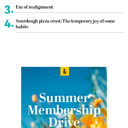
3.
Era of realignment
4.
Sourdough pizza crust: The temporary joy of some
habits