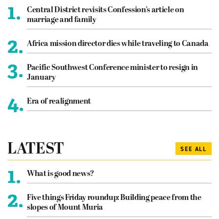
1.
Central District revisits Confession’s article on
marriage and family
2.
Africa mission director dies while traveling to Canada
3.
Pacific Southwest Conference minister to resign in
January
4.
Era of realignment
LATEST
SEE ALL
1.
What is good news?
2.
Five things Friday roundup: Building peace from the
slopes of Mount Muria