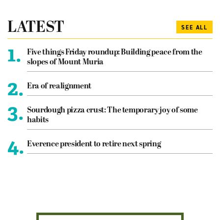
LATEST
SEE ALL
1.
Five things Friday roundup: Building peace from the
slopes of Mount Muria
2.
Era of realignment
3.
Sourdough pizza crust: The temporary joy of some
habits
4.
Everence president to retire next spring