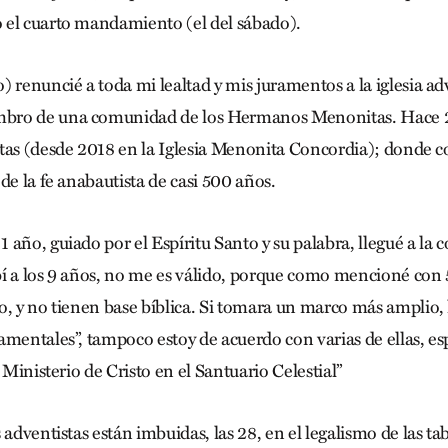
 el cuarto mandamiento (el del sábado).
 renuncié a toda mi lealtad y mis juramentos a la iglesia ad
bro de una comunidad de los Hermanos Menonitas. Hace 2
tas (desde 2018 en la Iglesia Menonita Concordia); donde 
de la fe anabautista de casi 500 años.
año, guiado por el Espíritu Santo y su palabra, llegué a la 
í a los 9 años, no me es válido, porque como mencioné con 5
o, y no tienen base bíblica. Si tomara un marco más amplio,
amentales”, tampoco estoy de acuerdo con varias de ellas, e
l Ministerio de Cristo en el Santuario Celestial”
 adventistas están imbuidas, las 28, en el legalismo de las tab