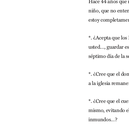
Hace 44 años que m
niño, que no enten
estoy completamen
*. ¿Acepta que los
usted…, guardar es
séptimo día de la
*. ¿Cree que el do
a la iglesia reman
*. ¿Cree que el cue
mismo, evitando el
inmundos…?