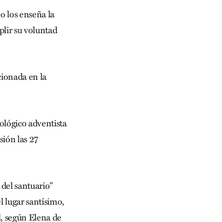
o los enseña la
plir su voluntad
cionada en la
ológico adventista
sión las 27
 del santuario”
l lugar santísimo,
al, según Elena de