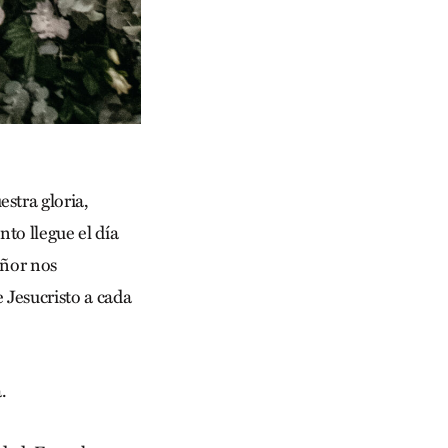
stra gloria,
nto llegue el día
eñor nos
e Jesucristo a cada
.