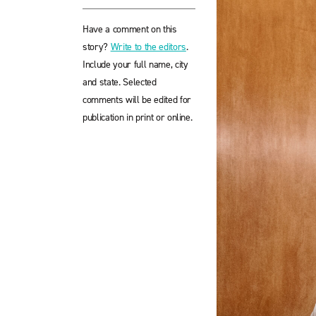
Have a comment on this
story?
Write to the editors
.
Include your full name, city
and state. Selected
comments will be edited for
publication in print or online.