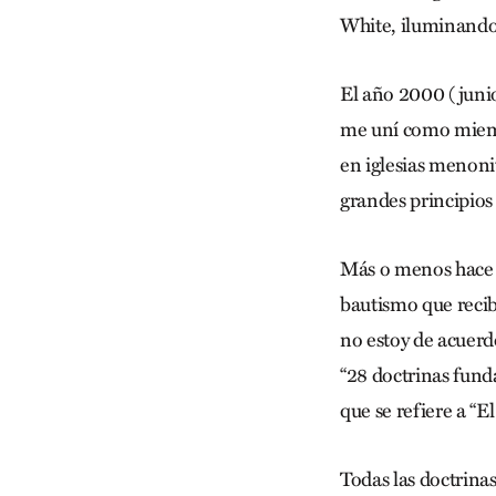
White, iluminando
El año 2000 (junio)
me uní como miem
en iglesias menoni
grandes principios 
Más o menos hace 1 
bautismo que recib
no estoy de acuerd
“28 doctrinas fund
que se refiere a “E
Todas las doctrinas