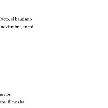
 Pacto, el bautismo
 noviembre, en mi
ue nos
os. Él nos ha