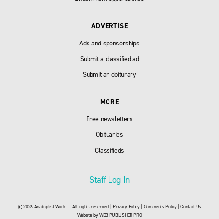
ADVERTISE
Ads and sponsorships
Submit a classified ad
Submit an obiturary
MORE
Free newsletters
Obituaries
Classifieds
Staff Log In
© 2026 Anabaptist World — All rights reserved. |
Privacy Policy
|
Comments Policy
|
Contact Us
Website by
WEB PUBLISHER PRO